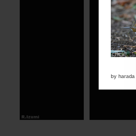
by
harada