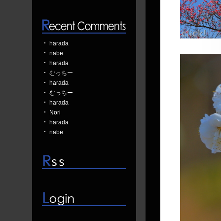
harada
nabe
harada
むっちー
harada
むっちー
harada
Nori
harada
nabe