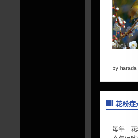
by
harada
花粉症
―
毎年 花