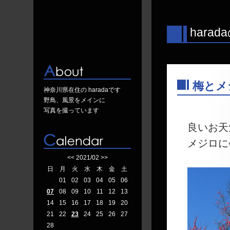
hara
梅とメ
神奈川県在住の haradaです
―
野鳥、風景をメインに
写真を撮っています
良いお天
メジロに
<<
2021/02
>>
日
月
火
水
木
金
土
01
02
03
04
05
06
07
08
09
10
11
12
13
14
15
16
17
18
19
20
21
22
23
24
25
26
27
28